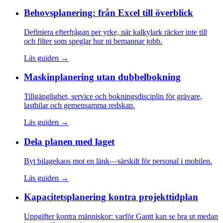
Behovsplanering: från Excel till överblick
Definiera efterfrågan per yrke, när kalkylark räcker inte till
och filter som speglar hur ni bemannar jobb.
Läs guiden
→
Maskinplanering utan dubbelbokning
Tillgänglighet, service och bokningsdisciplin för grävare,
lastbilar och gemensamma redskap.
Läs guiden
→
Dela planen med laget
Byt bilagekaos mot en länk—särskilt för personal i mobilen.
Läs guiden
→
Kapacitetsplanering kontra projekttidplan
Uppgifter kontra människor: varför Gantt kan se bra ut medan