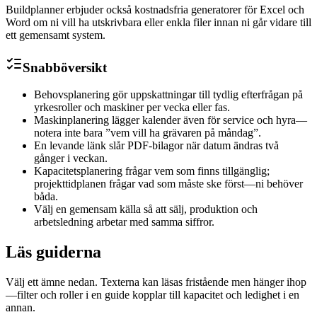
Buildplanner erbjuder också kostnadsfria generatorer för Excel och
Word om ni vill ha utskrivbara eller enkla filer innan ni går vidare till
ett gemensamt system.
Snabböversikt
Behovsplanering gör uppskattningar till tydlig efterfrågan på
yrkesroller och maskiner per vecka eller fas.
Maskinplanering lägger kalender även för service och hyra—
notera inte bara ”vem vill ha grävaren på måndag”.
En levande länk slår PDF-bilagor när datum ändras två
gånger i veckan.
Kapacitetsplanering frågar vem som finns tillgänglig;
projekttidplanen frågar vad som måste ske först—ni behöver
båda.
Välj en gemensam källa så att sälj, produktion och
arbetsledning arbetar med samma siffror.
Läs guiderna
Välj ett ämne nedan. Texterna kan läsas fristående men hänger ihop
—filter och roller i en guide kopplar till kapacitet och ledighet i en
annan.