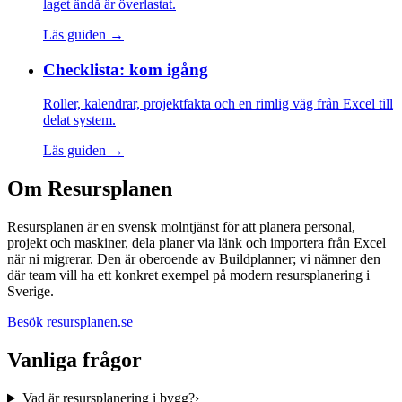
laget ändå är överlastat.
Läs guiden
→
Checklista: kom igång
Roller, kalendrar, projektfakta och en rimlig väg från Excel till
delat system.
Läs guiden
→
Om Resursplanen
Resursplanen är en svensk molntjänst för att planera personal,
projekt och maskiner, dela planer via länk och importera från Excel
när ni migrerar. Den är oberoende av Buildplanner; vi nämner den
där team vill ha ett konkret exempel på modern resursplanering i
Sverige.
Besök resursplanen.se
Vanliga frågor
Vad är resursplanering i bygg?
›