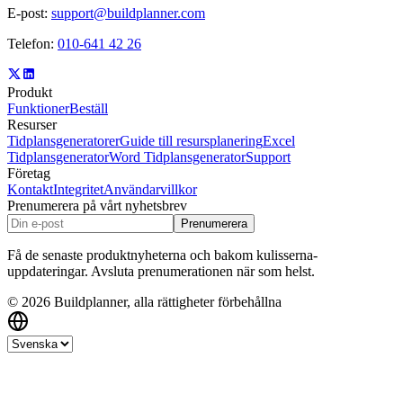
E-post:
support@buildplanner.com
Telefon:
010-641 42 26
Produkt
Funktioner
Beställ
Resurser
Tidplansgeneratorer
Guide till resursplanering
Excel
Tidplansgenerator
Word Tidplansgenerator
Support
Företag
Kontakt
Integritet
Användarvillkor
Prenumerera på vårt nyhetsbrev
Prenumerera
Få de senaste produktnyheterna och bakom kulisserna-
uppdateringar. Avsluta prenumerationen när som helst.
© 2026 Buildplanner, alla rättigheter förbehållna