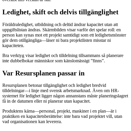
Ledighet, skift och delvis tillgänglighet
Föräldraledighet, utbildning och deltid ändrar kapacitet utan att
uppgiftslistan ändras. Skärmbilden visar varför det spelar roll: en
person kan synas mot ett projekt samtidigt som ett ledighetsmönster
gör dem otillgängliga—läser ni bara projektlisten misstar ni
kapaciteten.
Bra verktyg visar ledighet och tilldelning tillsammans så planerare
inte dubbelbokar människor som känslomässigt ”finns”.
Var Resursplanen passar in
Resursplanen betonar tillgänglighet och ledighet bredvid
tilldelningar—i linje med svensk arbetsmarknad. Även om HR-
systemet för ledighet ligger någon annanstans måste planeringslagret
få in de datumen eller ni planerar utan kapacitet.
Produktens kärna—personal, projekt, maskiner i en plan—är i
praktiken en kapacitetsberättelse: inte bara vad projektet vill, utan
vad organisationen kan leverera.